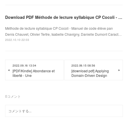
Download PDF Méthode de lecture syllabique CP Cocoli - Manuel de code élève
Méthode de lecture syllabique CP Cocoli - Manuel de code élève pan
Denis Chauvet, Olivier Tertre, Isabelle Chavigny, Danielle Dumont Caract…
2022.10.10 22:03
2022.09.16 13:04
2022.09.15 08:56
[PDF/Kindle] Abondance et
[download pdf] Applying
liberté - Une
Domain-Driven Design
0
コメント